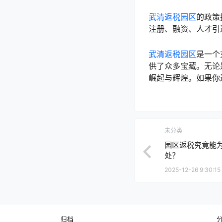
武清返税园区
的政策
注册、融资、人才引
武清返税园区
是一个
供了众多宝藏。无论
崛起与辉煌。如果你
未分类
园区返税究竟能
处？
2025-12-26 9:30:15
归档