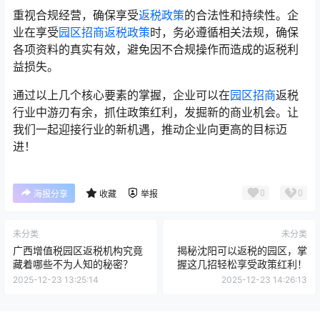
重视合规经营，确保享受
返税政策
的合法性和持续性。企
业在享受
园区招商
返税政策
时，务必遵循相关法规，确保
各项资料的真实有效，避免因不合规操作而造成的返税利
益损失。
通过以上几个核心要素的掌握，企业可以在
园区招商
返税
行业中游刃有余，抓住政策红利，发掘新的商业机会。让
我们一起迎接行业的新机遇，推动企业向更高的目标迈
进！
0
0
海报分享
收藏
举报
未分类
未分类
广西增值税园区返税机构究竟
揭秘沈阳可以返税的园区，掌
藏着哪些不为人知的秘密？
握这几招轻松享受政策红利！
2025-12-23 13:25:14
2025-12-23 14:26:13