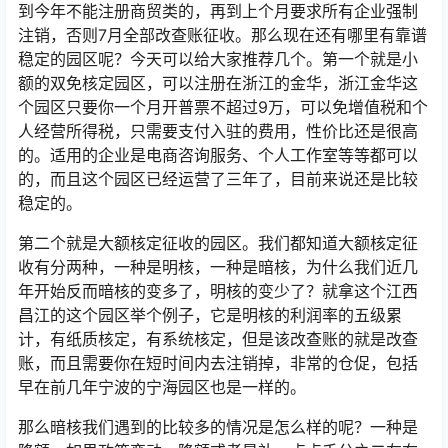
到今年不能注册商贸类的，再到上个月要求所有企业强制
注销，否则7月全部改查账征收。那么现在还有哪里有靠谱
稳定的园区呢？今天可以给大家推荐几个。第一个就是小
额的双免核定园区，可以注册在浙江的金华，浙江金华这
个园区只要你一个月开普票不超过9万，可以免增值税和个
人经营所得税，只需要支付入驻的费用，性价比还是很高
的。适用的企业是电商咨询服务、个人工作室等等都可以
的，而且这个园区已经运营了三年了，目前来说还是比较
稳定的。
第二个就是大额核定征收的园区。我们都知道大额核定征
收有分两种，一种是明核，一种是暗核，为什么我们近几
年开始反而暗核的变多了，明核的变少了？就拿这个江西
昌江的这个园区举个例子，它是明核的利润率的五级累
计，有纸质核定，有系统核定，但是该改查账的就是改查
账，而且需要你在短时间内去注销掉，非常的仓促，包括
早在前几年宁波的宁海园区也是一样的。
那么暗核我们遇到的比较多的情况是怎么样的呢？一种是