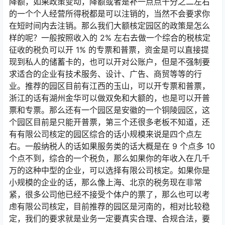
降额，如果政策变动，降额或者是补一点点千分之二左右
的一个个人经营所得税都是可以注销的，当然不会要求你
在短时间内去注销。那么我们大额核定园区的政策是怎么
样的呢？一般按照收入的 2% 左右去做一个综合的税核定
征收的税负可以开 1% 的专票和普票，资金是可以直接提
现到私人的储蓄卡的，也可以开对公账户，但是不强制要
求适合的企业有技术服务、设计、广告、商贸等等的行
业。推荐的园区目前有江西的玉山，可以开专票和普票，
浙江的话有湖州金华可以做双免和大额的，也是可以开普
票和专票。那么还有一个园区是安徽的一个铜陵园区，这
个园区目前是只能开普票，第三个还很多老板不知道，还
有有限公司核定的园区综合的话小规模来说是四个点左
右。一般纳税人的话如果服务类的话大概是在 9 个点多 10
个点不到，综合的一个税负，那么如果你的年收入在几千
万的这种中型的企业，可以选择有限公司核定。如果你是
小规模的企业的话，那么像上海、北京的税务现在非常
紧，很多公司他已经不接受个体户的票了，那么也可以考
虑有限公司核定，目前推荐的园区是河南的，相对比较稳
定，我们的要求就是业务一定要真实合理、合规合法，要