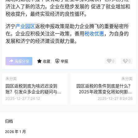
济注入了新的活力。企业在稳步发展的 促进了就业增加和
税收提升，最终实现经济的良性循环。
济宁
产业园区
返税申报政策是助力企业腾飞的重要秘密所
在。企业应积极关注这一政策，善用
税收优惠
，为自身的
发展和济宁的经济建设贡献力量。
0
0
海报分享
收藏
举报
未分类
未分类
园区返税到底为啥迟迟没到
园区返税的条件到底是什么？
账？引发众多企业的疑问与关
2025年政策变化将如何影响
注！
你？
2025-12-27 7:24:12
2025-12-27 8:24:26
归档
2026 年 1 月