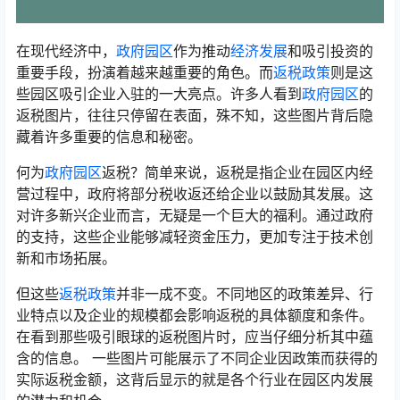
在现代经济中，
政府园区
作为推动
经济发展
和吸引投资的
重要手段，扮演着越来越重要的角色。而
返税政策
则是这
些园区吸引企业入驻的一大亮点。许多人看到
政府园区
的
返税图片，往往只停留在表面，殊不知，这些图片背后隐
藏着许多重要的信息和秘密。
何为
政府园区
返税？简单来说，返税是指企业在园区内经
营过程中，政府将部分税收返还给企业以鼓励其发展。这
对许多新兴企业而言，无疑是一个巨大的福利。通过政府
的支持，这些企业能够减轻资金压力，更加专注于技术创
新和市场拓展。
但这些
返税政策
并非一成不变。不同地区的政策差异、行
业特点以及企业的规模都会影响返税的具体额度和条件。
在看到那些吸引眼球的返税图片时，应当仔细分析其中蕴
含的信息。 一些图片可能展示了不同企业因政策而获得的
实际返税金额，这背后显示的就是各个行业在园区内发展