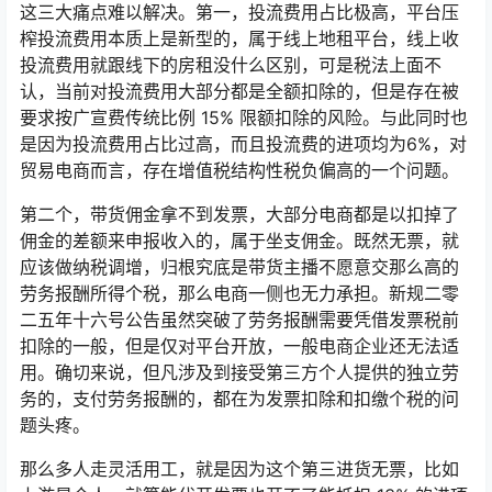
这三大痛点难以解决。第一，投流费用占比极高，平台压
榨投流费用本质上是新型的，属于线上地租平台，线上收
投流费用就跟线下的房租没什么区别，可是税法上面不
认，当前对投流费用大部分都是全额扣除的，但是存在被
要求按广宣费传统比例 15% 限额扣除的风险。与此同时也
是因为投流费用占比过高，而且投流费的进项均为6%，对
贸易电商而言，存在增值税结构性税负偏高的一个问题。
第二个，带货佣金拿不到发票，大部分电商都是以扣掉了
佣金的差额来申报收入的，属于坐支佣金。既然无票，就
应该做纳税调增，归根究底是带货主播不愿意交那么高的
劳务报酬所得个税，那么电商一侧也无力承担。新规二零
二五年十六号公告虽然突破了劳务报酬需要凭借发票税前
扣除的一般，但是仅对平台开放，一般电商企业还无法适
用。确切来说，但凡涉及到接受第三方个人提供的独立劳
务的，支付劳务报酬的，都在为发票扣除和扣缴个税的问
题头疼。
那么多人走灵活用工，就是因为这个第三进货无票，比如