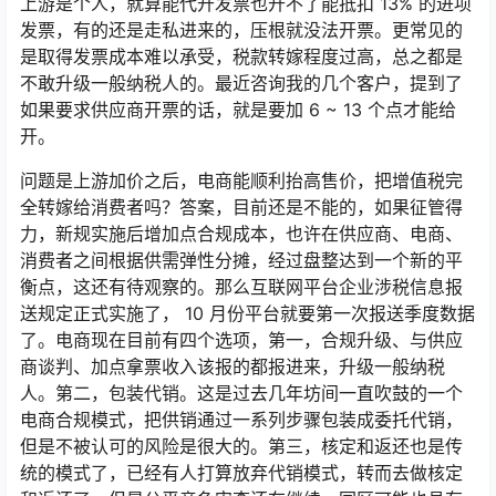
上游是个人，就算能代开发票也开不了能抵扣 13% 的进项
发票，有的还是走私进来的，压根就没法开票。更常见的
是取得发票成本难以承受，税款转嫁程度过高，总之都是
不敢升级一般纳税人的。最近咨询我的几个客户，提到了
如果要求供应商开票的话，就是要加 6 ~ 13 个点才能给
开。
问题是上游加价之后，电商能顺利抬高售价，把增值税完
全转嫁给消费者吗？答案，目前还是不能的，如果征管得
力，新规实施后增加点合规成本，也许在供应商、电商、
消费者之间根据供需弹性分摊，经过盘整达到一个新的平
衡点，这还有待观察的。那么互联网平台企业涉税信息报
送规定正式实施了， 10 月份平台就要第一次报送季度数据
了。电商现在目前有四个选项，第一，合规升级、与供应
商谈判、加点拿票收入该报的都报进来，升级一般纳税
人。第二，包装代销。这是过去几年坊间一直吹鼓的一个
电商合规模式，把供销通过一系列步骤包装成委托代销，
但是不被认可的风险是很大的。第三，核定和返还也是传
统的模式了，已经有人打算放弃代销模式，转而去做核定