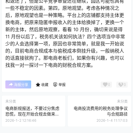
和返还了，但是公平竞争审查还在继续，园区可能也具有
一些不稳定的因素。第四，原地观望。考虑各种情况之
后，原地观望也是一种策略。平台上的店铺都支持主体更
换电商，把原来隐匿申报收入的主体给换掉了，更换一个
新的主体，然后原地观察，看看 10 月份，确切来说是得
11 月份以后了，税务机关该如何执法？四个选项当中非常
少的人会选择第一项，原因也非常简单，就是我一开始说
的，目前电商合规成本与偷税成本倒挂升级，一般纳税人
的话直接就拘了。那电商老板们，如果你有兴趣，也可以
找我一对一探讨一下电商的财税合规方案。
0
0
海报分享
收藏
举报
未分类
未分类
电商新规报送，不要过分焦虑
电商投流费用的税务处理争议
恐慌，现在开始合规去做来得
与合规路径
及
2026-1-2 12:16:46
2026-1-4 11:17:03