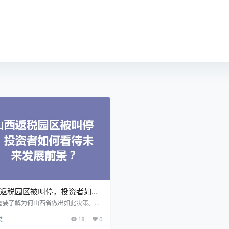
返税园区被叫停，投资者如何
未来发展前景？
需要了解为何山西省做出如此决策。返
区往往拥有税收优惠、政策支持等优
类
18
0
吸引了大量企业入驻，但也伴随着一系
收漏洞和管理问题。这次叫停的决策，