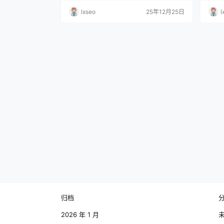
涵、优势和投资注意事项，让你做出明智的
可能
lxseo
25年12月25日
l
决策。 什么是园区返税招商？简单来说，园
度，
区返税招商是指地方政府为了吸引企业入
响部
驻，给予企业一定的税收优惠政策，包括返
策或
还部分税款。这些政策通常针对高新技术企
于投
业、环保企业或符合当地发展规划的行业。
要进
随着国家和地方经济…
的盈
归档
2026 年 1 月