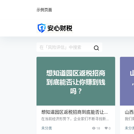
示例页面
想知道园区返税招商到底能否让你
山西
赚到钱吗？
看待
在当前经济形势下，企业家们不断寻找新的
我们
投资机会，而园区返税招商政策无疑吸引了
税园
未分类
18
0
未分
不少人的目光。 这种模式真的能让你赚到钱
势，
吗？本文将为你详细解析园区返税招商的内
列税