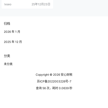
施。这一政策旨在吸引更多企业入
lxseo
25年12月23日
驻园区，推动创新和发展。 你能否
轻松拿到这笔款项呢？ 你需要确认
你的企业是否符合返税的条件。一
般来说，符合园区返税政策的企业
通常应具备以下几个条件：在园区
归档
内注册，符合当地政府设定的产业
导向，且税收合规。 不同园区的政
策细则…
2026 年 1 月
2025 年 12 月
分类
未分类
Copyright © 2026
安心财税
苏ICP备2022003226号-7
查询 56 次，耗时 0.0639 秒