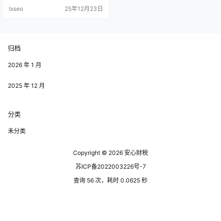
利获取政策红利。 了解返税政策是
lxseo
25年12月23日
成功申报的基础。舟山园区的返税
政策旨在鼓励企业发展，降低税
负，您需要仔细研究相关政策文
件，明确适用的税种、返税比例以
及申报时间。这些信息能够为您的
归档
申报奠定扎实的基础。 准备齐全的
申报材料也是至关重要的一环。在
进行返税申报…
2026 年 1 月
2025 年 12 月
分类
未分类
Copyright © 2026
安心财税
苏ICP备2022003226号-7
查询 56 次，耗时 0.0625 秒