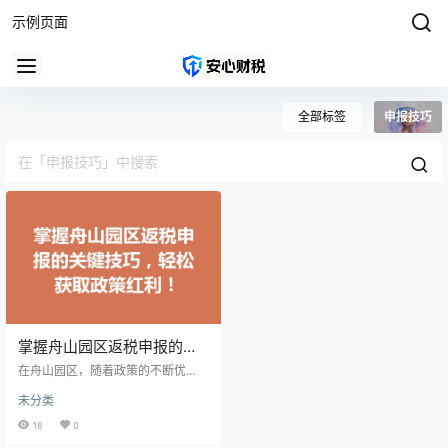
示例页面
全部标签
申报技巧
掌握舟山园区返税申报的关
键技巧，轻松获取政策红
在舟山园区，随着政策的不断优
利！
化，返税申报成为越来越多企业享
未分类
受政府支持的一种重要方式。如何
有效掌握返税申报的技巧呢？本文
18
0
将为您揭开其中的奥秘，帮助您顺