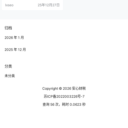
企业能够在激烈的市场竞争中把握
lxseo
25年12月27日
先机，实现持续增长。 返税申报的
流程相对简便，园区内的企业只需
提交相关的申报材料，经过审核后
即可获得相应的税款返还。这一政
策不仅降低了企业的财务压力，还
归档
鼓励了更多的新企业投资入驻济宁
产业园区，形成良好的投资环境与
产业集聚…
2026 年 1 月
2025 年 12 月
分类
未分类
Copyright © 2026
安心财税
苏ICP备2022003226号-7
查询 56 次，耗时 0.0623 秒