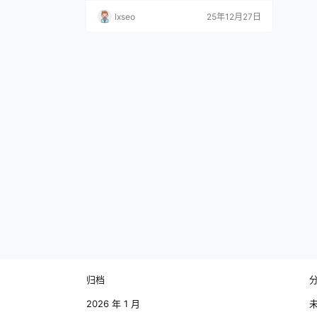
起到了积极的推动作用。对于那些希望在九
lxseo
25年12月27日
江发展的创新型企业和初创公司而言，这是
一项难得的机遇。企业可以利用政策优惠，
与地方政府合作，共同推动技术研发和市场
开拓。 任何政策的实施都会伴随一定的挑
战。虽然返税政策有助于吸引企业，但是如
何确保政策的有效执行与…
归档
2026 年 1 月