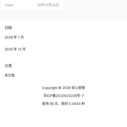
实施效果可能未能达到预期，导致
lxseo
25年12月24日
了此次政策的叫停。 企业在这一背
景下，应该如何调整自己的经营策
略呢？ 第一，审视自身财务状况。
在返税政策取消之后，企业需要重
新评估自己的财务结构，包括成本
归档
和收益。通过对财务数据的分析，
企业可以更好地了解自身在新政策
下的承受…
2026 年 1 月
2025 年 12 月
分类
未分类
Copyright © 2026
安心财税
苏ICP备2022003226号-7
查询 56 次，耗时 0.0634 秒