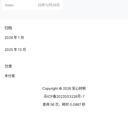
限等方面的要求可能存在差异。提
lxseo
25年12月26日
前确认，可以避免后期申请的浪
费。 返税材料的准备不可忽视。申
请返税需要提供一系列证明材料，
包括但不限于营业执照、纳税证
明、财务报表以及员工资料等，缺
归档
一不可。确保资料的完整性和真实
性是至关重要的，任何虚假材料都
可能导致…
2026 年 1 月
2025 年 12 月
分类
未分类
Copyright © 2026
安心财税
苏ICP备2022003226号-7
查询 56 次，耗时 0.0867 秒