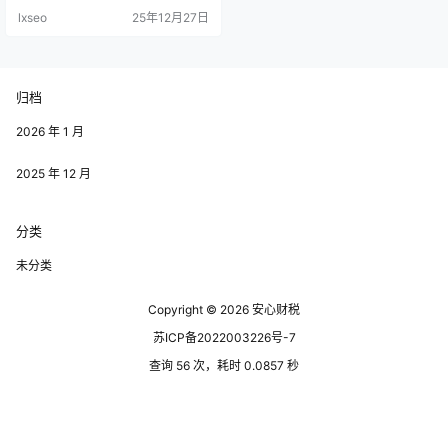
力。 天津宁河返税园区最显著的优
lxseo
25年12月27日
势在于其优越的政策支持。政府为
入驻企业提供了一系列的返税优惠
政策，包括增值税、企业所得税等
减免措施，这不仅能有效降低企业
运营成本，还能提升企业的竞争
归档
力。 园区内的各项扶持政策还包括
创业资金、设备购置补贴等，极大
地助力了…
2026 年 1 月
2025 年 12 月
分类
未分类
Copyright © 2026
安心财税
苏ICP备2022003226号-7
查询 56 次，耗时 0.0857 秒