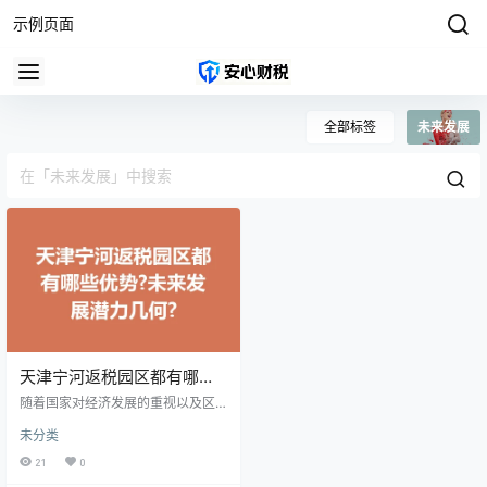
示例页面
全部标签
未来发展
天津宁河返税园区都有哪些
优势?未来发展潜力几何?
随着国家对经济发展的重视以及区
域政策的不断优化，天津宁河地区
未分类
的返税园区逐渐崭露头角，成为企
业投资的新热土。本文将为您揭示
21
0
宁河返税园区的优势及其 发展潜