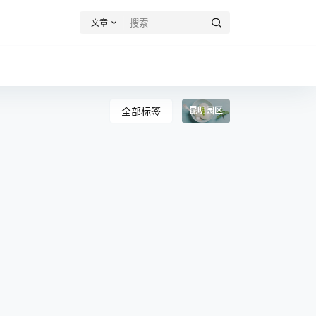
文章
全部标签
昆明园区