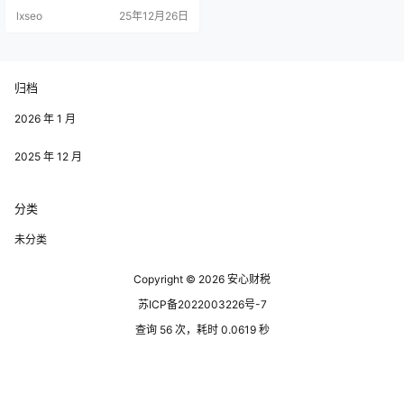
引发了广泛讨论。让我们深入探讨
lxseo
25年12月26日
这个问题，澄清一些常见的误解。
让我们了解一下园区返税的基本概
念。园区返税是指政府对在特定经
济园区内注册的企业，在其营业收
入或税收中按一定比例返还的政
归档
策。这一政策旨在吸引更多企业入
驻，促进地方经济发展。 园区返税
究竟…
2026 年 1 月
2025 年 12 月
分类
未分类
Copyright © 2026
安心财税
苏ICP备2022003226号-7
查询 56 次，耗时 0.0619 秒