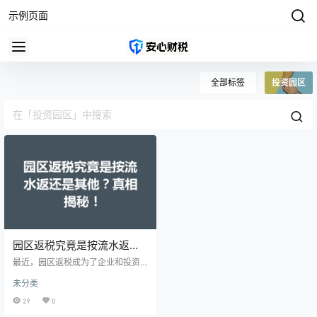
示例页面
全部标签
投资园区
园区返税究竟是按流水返还
是其他？真相揭秘！
最近，园区返税成为了企业和投资
者关注的热门话题。随着政策的不
未分类
断调整，很多人对园区返税的具体
计算方式产生了疑问，尤其是“园区
29
0
返税是按照流水返吗？”这个问题，