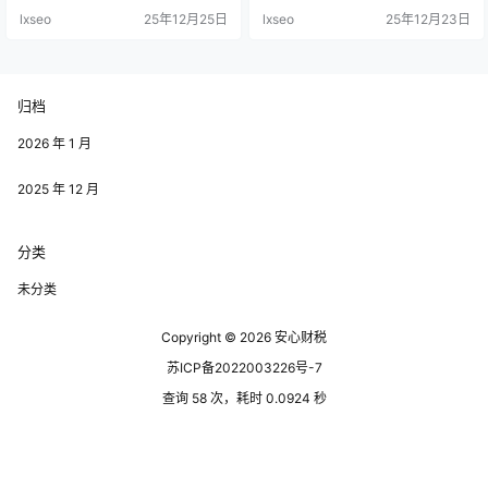
意味着，无论是初创企业还是已经
过以下几个方面直接或间接地受
lxseo
25年12月25日
lxseo
25年12月23日
成熟的公司，都可以在这里更好地
益。 其一，参与园区企业的就业。
发展，扩大规模。 成都作为西南地
随着园区企业的成长，通常会创造
区的经济中心，拥有丰富的人力资
出大量的就业机会。高薪和良好的
源、便利的交通网络和优质的生活
福利待遇无疑将吸引更多的人才进
环境，为企业的成长提供了良好的
入这些企业。 对于个人来说，找到
归档
基础。尤其是在高科技、生物医药
一份合适的工作，无疑是获得园区
和文化创意等行业，成都高返税园
返税奖励间接收益的一种方式。 其
区已经形…
二，园区…
2026 年 1 月
2025 年 12 月
分类
未分类
Copyright © 2026
安心财税
苏ICP备2022003226号-7
查询 58 次，耗时 0.0924 秒