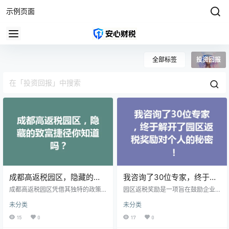
示例页面
全部标签
投资回报
成都高返税园区，隐藏的致
我咨询了30位专家，终于解
富捷径你知道吗？
开了园区返税奖励对个人的
成都高返税园区凭借其独特的政策
园区返税奖励是一项旨在鼓励企业
优势，吸引了大量投资者和企业入
秘密！
在特定园区内投资和发展的政策。
未分类
未分类
驻。园区内实施的高返税政策让企
虽然这项政策主要面向企业，但实
业能够享受到比其他地区更为优惠
际上也与普通个人有着密切的联
15
0
17
0
的税收返还，降低了运营成本。这
系。根据专家的分析，个人可以通