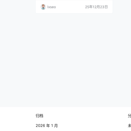
供返税福利，还有创业扶持、房租补贴等多
lxseo
25年12月23日
项优惠，吸引了大量优质企业落户。 想要轻
松享受这些政策红利，有几个关键点你一定
要掌握。 了解每个园区的具体返税政策和申
请流程是必不可少的。不同园区可能针对不
同的行业和企业规模设定了不同的优惠标
准， 在选择园区…
归档
2026 年 1 月