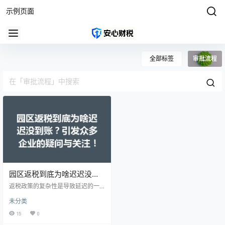
示例页面
全部标签
审批流程
园区返税到底为啥迟迟没到
账？引发众多企业的疑问与
返税政策的复杂性是导致延迟的一
关注！
个主要原因。不同园区根据地方政
未分类
府的政策和资金安排，返税的流程
和标准可能存在差异。有些园区的
15
0
返税政策更新速度较慢，企业在申