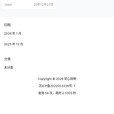
请时可能由于信息不对称而遭遇延
lxseo
25年12月27日
误。 申请材料的不齐全也是重要因
素。企业在申请返税时，需要提交
一系列的财务报告和证明材料。如
果这些材料不符合要求或缺失，将
直接导致返税的阻碍。 企业在申请
归档
时务必要仔细确认提交的所有文
件，确保信息的准确性和完整性。
然后，…
2026 年 1 月
2025 年 12 月
分类
未分类
Copyright © 2026
安心财税
苏ICP备2022003226号-7
查询 56 次，耗时 0.1005 秒