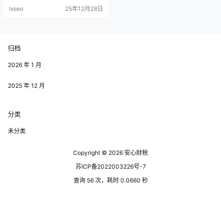
负，还提供了丰富的财政补贴，旨
lxseo
25年12月28日
在营造良好的商业环境和吸引更多
优质项目进驻园区。 园区内基础设
施的不断完善也为企业提供了更多
便利。新的交通网络和现代化办公
设施的投入使用，将大幅提升企业
归档
的运营效率。 园区内众多的服务配
套设施，比如研发中心和孵化器，
为企业提…
2026 年 1 月
2025 年 12 月
分类
未分类
Copyright © 2026
安心财税
苏ICP备2022003226号-7
查询 56 次，耗时 0.0660 秒