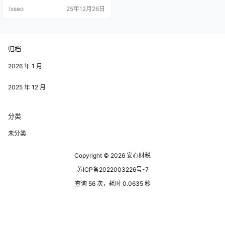
区为了吸引注册企业，出台了丰厚
lxseo
25年12月26日
的返税政策，这为我打开了一扇
门。 我所在的园区就采用了相当诱
人的返税政策。我决定将我的小事
业注册在这里，经过详细的调研和
准备，我创建了一家小型电子商务
归档
公司。在最初的几个月里，由于购
买了必要的设备和原材料，各种费
用让我有些捉…
2026 年 1 月
2025 年 12 月
分类
未分类
Copyright © 2026
安心财税
苏ICP备2022003226号-7
查询 56 次，耗时 0.0635 秒