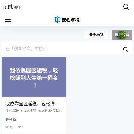
示例页面
全部标签
创业致富
我依靠园区返税，轻松赚到
人生第一桶金！
什么是园区返税呢？园区返税是指
在特定经济园区内，企业或个人所
未分类
缴纳的部分税款可以按照一定比例
返还。这一政策的初衷是吸引投
32
0
资、促进经济发展。于是，一些园