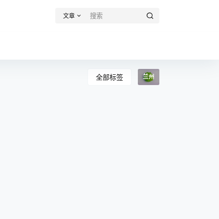
文章
全部标签
兰州