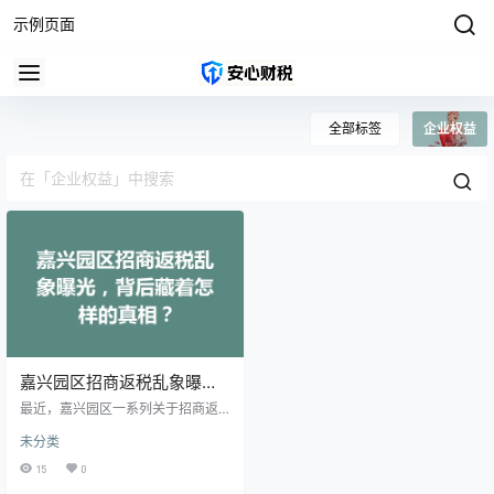
示例页面
全部标签
企业权益
嘉兴园区招商返税乱象曝
光，背后藏着怎样的真相？
最近，嘉兴园区一系列关于招商返
税的乱象引起了广泛的关注和讨
未分类
论，许多人开始质疑这些返税政策
的实施是否存在公平性和透明度的
15
0
问题。这个问题不仅涉及园区的经