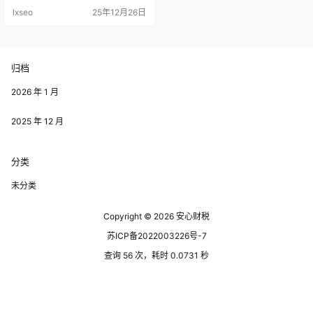
济发展，更关乎着利益相关者的权
lxseo
25年12月26日
益。 招商返税是许多地方为了吸引
投资而实施的一种激励政策。 在嘉
兴园区，这一政策的实施似乎并没
有达到预期的效果，反而暴露出了
一些令人质疑的现象。有企业举报
归档
称，某些招商项目在返税方面存在
明显的不公平，有些企业获得的返
税政策比…
2026 年 1 月
2025 年 12 月
分类
未分类
Copyright © 2026
安心财税
苏ICP备2022003226号-7
查询 56 次，耗时 0.0731 秒