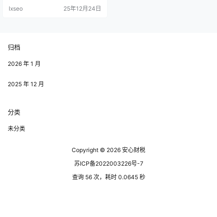
资金上有更多的余地进行投资和扩
lxseo
25年12月24日
展。 园区内的基础设施建设也非常
完善。清江浦返税园区拥有先进的
交通网络、优质的办公环境以及丰
富的配套服务，使企业在运营时更
加高效。无论是物流还是人力资源
归档
的配备，企业都能在这里更顺畅地
运作。 清江浦返税园区还引入了多
种创新创…
2026 年 1 月
2025 年 12 月
分类
未分类
Copyright © 2026
安心财税
苏ICP备2022003226号-7
查询 56 次，耗时 0.0645 秒