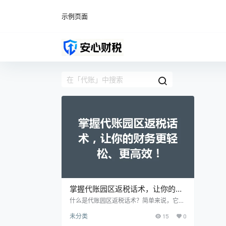
示例页面
掌握代账园区返税话术，让你的财
务更轻松、更高效！
什么是代账园区返税话术？简单来说，它是
一套专门针对园区企业的返税政策与流程的
未分类
15
0
沟通技巧。通过精准、清晰的表达，你能够
帮助客户理解返税政策，从而让他们在申报