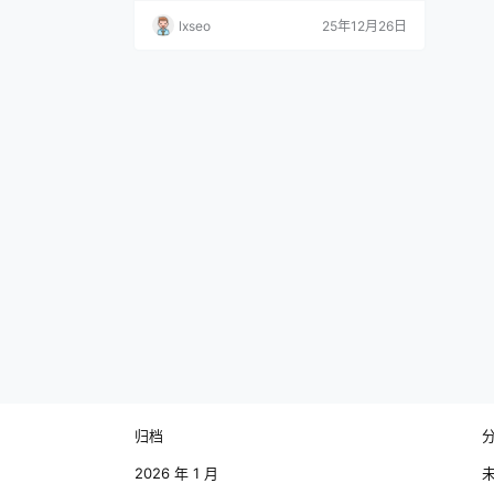
返税时感到自信与安心。这不仅能提升客户
lxseo
25年12月26日
的信任度，还能为你赢得更多的业务机会。
在掌握话术的过程中，首先要对园区的返税
政策有深入的了解。比如，不同园区的返税
比例、申报时间、所需材料等。这些信息都
能帮助你在与客户沟通时，提供准确的信
息，让客户感受到你的…
归档
2026 年 1 月