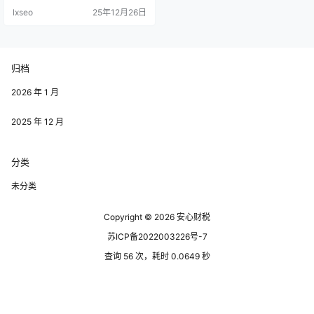
青睐的地方。 福建返税园区有哪些
lxseo
25年12月26日
优势呢？本文将为您揭秘五大核心
优势，助您轻松找到最佳投资机
会！ 一、政策扶持力度大 福建省政
府为鼓励投资，针对返税园区实施
了一系列优惠政策，包括税收减
归档
免、资金补助等。这些政策不仅降
低了企业的运营成本，还提升了投
资回报率…
2026 年 1 月
2025 年 12 月
分类
未分类
Copyright © 2026
安心财税
苏ICP备2022003226号-7
查询 56 次，耗时 0.0649 秒