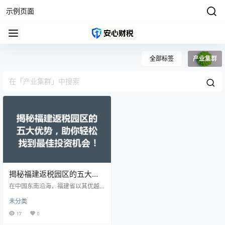
示例页面
全部标签
产业集群
揭秘福建返税园区的五大优
势，助你轻松找到最佳投资
在中国东南沿海，福建省以其优越
机会！
的地理位置、良好的经济环境和丰
未分类
富的发展资源，吸引了众多企业前
来投资。而返税园区作为政府激励
17
0
政策的一部分，更是成为了投资者