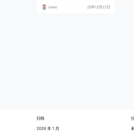
便捷的交通条件无疑为企业降低了物流成
lxseo
25年12月23日
本，提高了市场竞争力。 徐州返税园区的政
策支持力度巨大。为了吸引更多投资，地方
政府推出了一系列返税政策和优惠措施。 在
企业所得税、增值税等方面有不同程度的返
还，使得企业在这里能够减轻税负，从而将
更多的资金投入到…
归档
2026 年 1 月