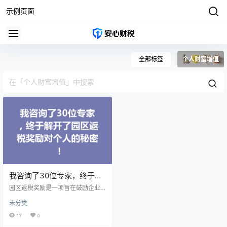
示例页面
全部标签
个人财富增值
我咨询了30位专家，终于解
开了园区返税奖励对个人的
园区返税奖励是一项旨在鼓励企业
秘密！
在特定园区内投资和发展的政策。
未分类
虽然这项政策主要面向企业，但实
际上也与普通个人有着密切的联
17
0
系。根据专家的分析，个人可以通