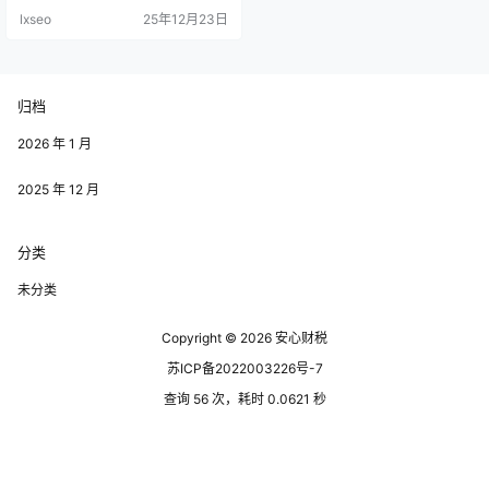
过以下几个方面直接或间接地受
lxseo
25年12月23日
益。 其一，参与园区企业的就业。
随着园区企业的成长，通常会创造
出大量的就业机会。高薪和良好的
福利待遇无疑将吸引更多的人才进
入这些企业。 对于个人来说，找到
归档
一份合适的工作，无疑是获得园区
返税奖励间接收益的一种方式。 其
二，园区…
2026 年 1 月
2025 年 12 月
分类
未分类
Copyright © 2026
安心财税
苏ICP备2022003226号-7
查询 56 次，耗时 0.0621 秒